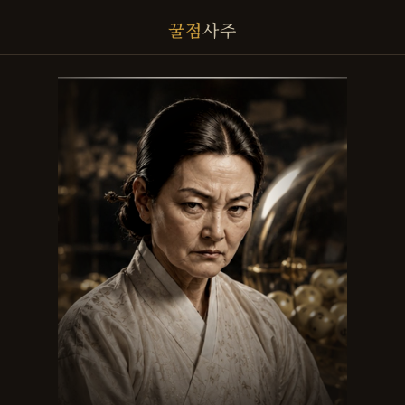
꿀점
사주